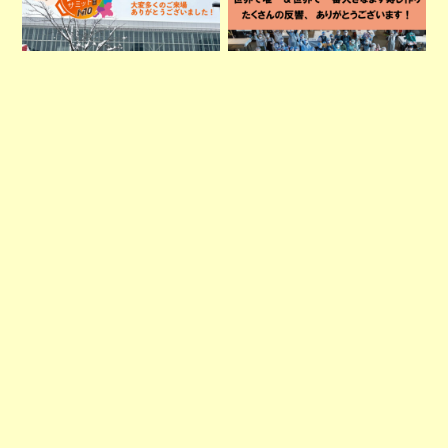
【鍋サミット富山2026】ご
世界一大きい「ます寿司」を
当地食材頂上決戦投票☆結果
作りました！
発表☆＆当日の様子
2025年3月23日（日）
2026年2月8日
富山駅南北自由通路
11:00～16:00
富山駅南口駅前広場、南北自
由通路