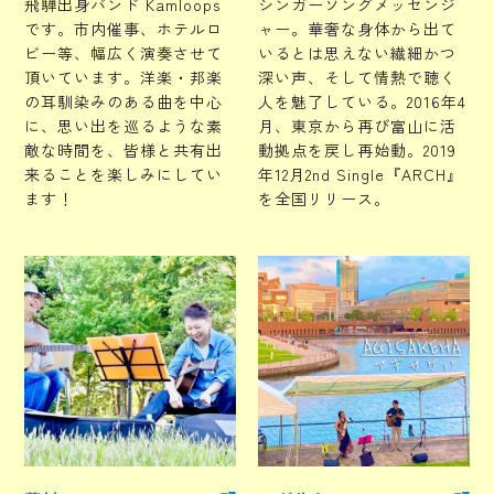
飛騨出身バンド Kamloops
シンガーソングメッセンジ
です。市内催事、ホテルロ
ャー。華奢な身体から出て
ビー等、幅広く演奏させて
いるとは思えない繊細かつ
頂いています。洋楽・邦楽
深い声、そして情熱で聴く
の耳馴染みのある曲を中心
人を魅了している。2016年4
に、思い出を巡るような素
月、東京から再び富山に活
敵な時間を、皆様と共有出
動拠点を戻し再始動。2019
来ることを楽しみにしてい
年12月2nd Single『ARCH』
ます！
を全国リリース。