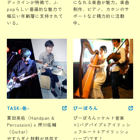
ディラインが特徴で、J-
になれる楽曲が魅力。楽曲
popらしい普遍的な魅力で
制作、ピアノ、カホンのサ
幅広い年齢層に支持されて
ポートなど精力的に活動
いる。
中。
TASK-佑-
ぴーぽろん
貫田英佑（Handpan &
ぴーぽろん=ケルト音楽
Percussion) x 押川佑輔
×(バグパイプ+アイリッシ
（Guitar）
ュフルート+アイリッシュ
やすらぎと鼓動が共存す
ハープ)です！