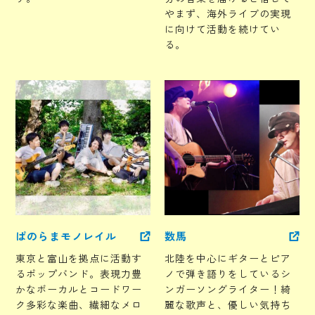
やまず、海外ライブの実現
に向けて活動を続けてい
る。
ぱのらまモノレイル
数馬
東京と富山を拠点に活動す
北陸を中心にギターとピア
るポップバンド。表現力豊
ノで弾き語りをしているシ
かなボーカルとコードワー
ンガーソングライター！綺
ク多彩な楽曲、繊細なメロ
麗な歌声と、優しい気持ち