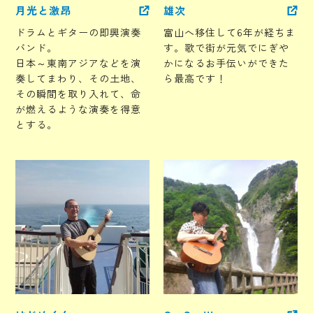
月光と激昂
雄次
ドラムとギターの即興演奏
富山へ移住して6年が経ちま
バンド。
す。歌で街が元気でにぎや
日本～東南アジアなどを演
かになるお手伝いができた
奏してまわり、その土地、
ら最高です！
その瞬間を取り入れて、命
が燃えるような演奏を得意
とする。