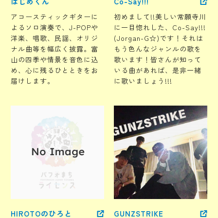
はじめくん
Co-Say!!!
アコースティックギターに
初めまして!!美しい常願寺川
よるソロ演奏で、J-POPや
に一目惚れした、Co-Say!!!
洋楽、唱歌、民謡、オリジ
(Jorgan-G☆)です！それは
ナル曲等を幅広く披露。富
もう色んなジャンルの歌を
山の四季や情景を音色に込
歌います！皆さんが知って
め、心に残るひとときをお
いる曲があれば、是非一緒
届けします。
に歌いましょう!!!
HIROTOのひろと
GUNZSTRIKE