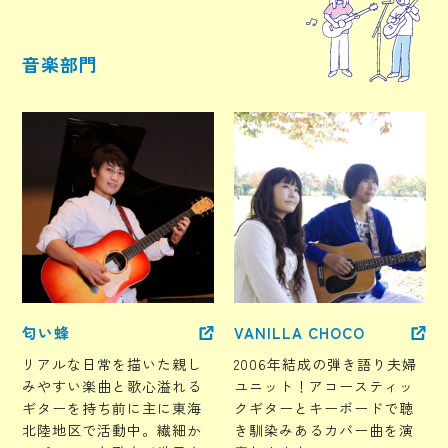
音楽部門
匂い蜂
VANILLA CHOCO
リアルな日常を描いた親し
2006年結成の弾き語り夫婦
みやすい楽曲と歌心溢れる
ユニット！アコースティッ
ギターを持ち前に主に東海
クギターとキーボードで聴
北陸地区で活動中。繊細か
き馴染みあるカバー曲を演