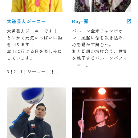
大道芸人ジーニー
Ray-麗-
大道芸人ジーニーです！
バルーン全米チャンピオ
とにかく元気いっぱいに動
ン！風船に命を吹き込み、
き回ります！
心を動かす舞台へ。
富山に行ける日を楽しみに
和と幻想が溶け合う、世界
しています。
を魅了するバルーンパフォ
ーマー。
3！2！1！ジーニー！！！