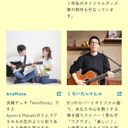
ト作品のオリジナルグッズ
等の制作も行なっていま
す。
AneMone
くろいた≒マヒル
夫婦デュオ『AneMone』で
B’zのカバーとオリジナル曲
す♪
で、あなたの心を熱くする
AyumiとMasakiの２人でア
弾き語りライバー！思わず
ネモネの花のように彩りあ
「ワクワク」「楽しい！」
ふれる音楽を届けます。
と体感できるライブをお届