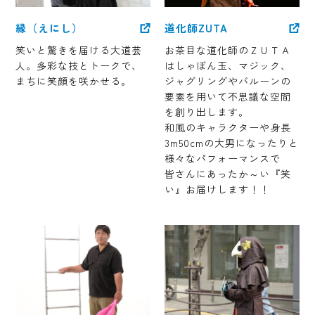
縁（えにし）
道化師ZUTA
笑いと驚きを届ける大道芸
お茶目な道化師のＺＵＴＡ
人。多彩な技とトークで、
はしゃぼん玉、マジック、
まちに笑顔を咲かせる。
ジャグリングやバルーンの
要素を用いて不思議な空間
を創り出します。
和風のキャラクターや身長
3m50cmの大男になったりと
様々なパフォーマンスで
皆さんにあったか～い『笑
い』お届けします！！