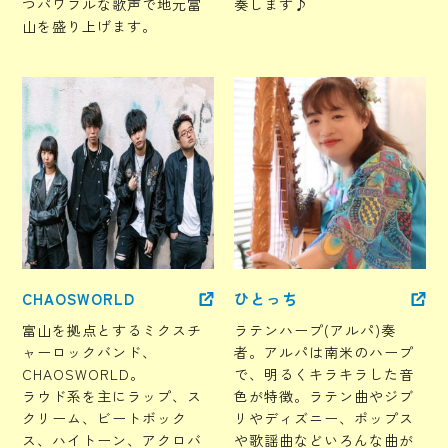
つパワフルな歌声で地元富
奏します♪
山を盛り上げます。
CHAOSWORLD
ひとっち
富山を拠点とするミクスチ
ラテンハープ(アルパ)奏
ャーロックバンド、
者。アルパは南米のハープ
CHAOSWORLD。
で、明るくキラキラした音
ラウド系を主にラップ、ス
色が特徴。ラテン曲やジブ
クリーム、ビートボック
リやディズニー、ポップス
ス、ハイトーン、アクロバ
や歌謡曲などいろんな曲が