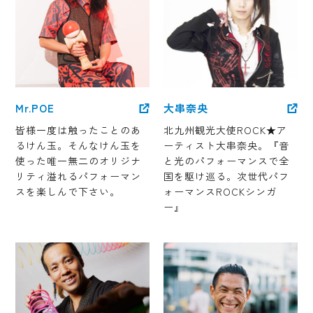
Mr.POE
大串奈央
皆様一度は触ったことのあ
北九州観光大使ROCK★ア
るけん玉。そんなけん玉を
ーティスト大串奈央。『音
使った唯一無二のオリジナ
と光のパフォーマンスで全
リティ溢れるパフォーマン
国を駆け巡る。次世代パフ
スを楽しんで下さい。
ォーマンスROCKシンガ
ー』