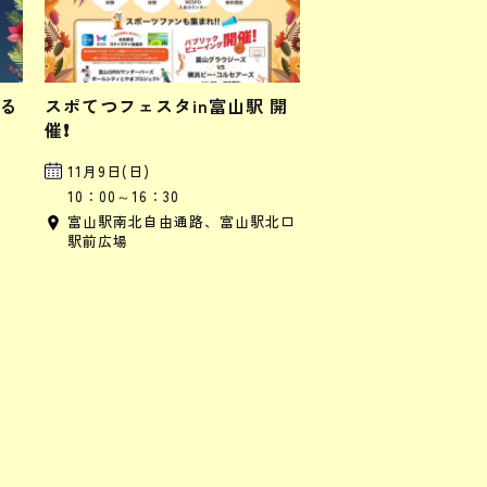
る
スポてつフェスタin富山駅 開
」
催❗️
11月9日(日)
10：00～16：30
富山駅南北自由通路、富山駅北口
駅前広場