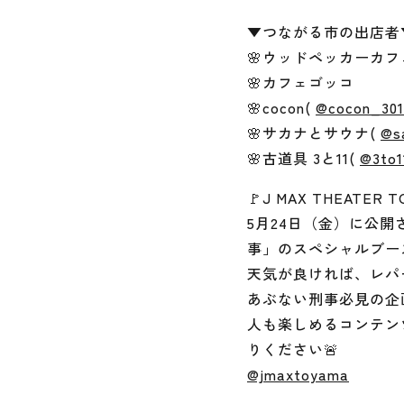
▼つながる市の出店者
🌸ウッドペッカーカ
🌸カフェゴッコ
🌸cocon(
@cocon_301
🌸サカナとサウナ(
@s
🌸古道具 3と11(
@3to1
🚩J MAX THEATER T
5月24日（金）に公開
事」のスペシャルブー
天気が良ければ、レパー
あぶない刑事必見の企
人も楽しめるコンテン
りください🚨
@jmaxtoyama