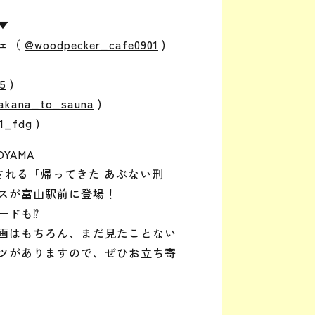
▼
フェ（
@woodpecker_cafe0901
)
5
)
akana_to_sauna
)
1_fdg
)
OYAMA
される「帰ってきた あぶない刑
スが富山駅前に登場！
ドも⁉️
画はもちろん、まだ見たことない
ツがありますので、ぜひお立ち寄