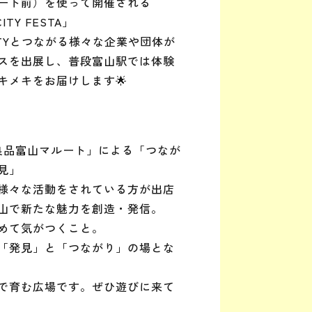
ート前）を使って開催される
CITY FESTA」
N CITYとつながる様々な企業や団体が
スを出展し、普段富山駅では体験
キメキをお届けします🌟
市
良品富山マルート」による「つなが
見」
様々な活動をされている方が出店
山で新たな魅力を創造・発信。
めて気がつくこと。
「発見」と「つながり」の場とな
で育む広場です。ぜひ遊びに来て