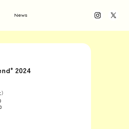
News
d⁺ 2024
土）
0
0