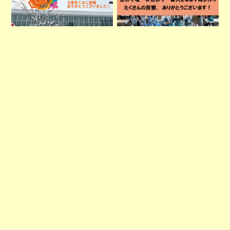
【鍋サミット富山2026】ご
世界一大きい「ます寿司」を
当地食材頂上決戦投票☆結果
作りました！
発表☆＆当日の様子
2025年3月23日（日）
2026年2月8日
富山駅南北自由通路
11:00～16:00
富山駅南口駅前広場、南北自
由通路