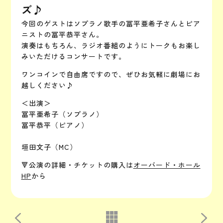
ズ♪
今回のゲストはソプラノ歌手の冨平亜希子さんとピア
ニストの冨平恭平さん。
演奏はもちろん、ラジオ番組のようにトークもお楽し
みいただけるコンサートです。
ワンコインで自由席ですので、ぜひお気軽に劇場にお
越しください♪
＜出演＞
冨平亜希子（ソプラノ）
冨平恭平（ピアノ）
垣田文子（MC）
🔻公演の詳細・チケットの購入は
オーバード・ホール
HP
から