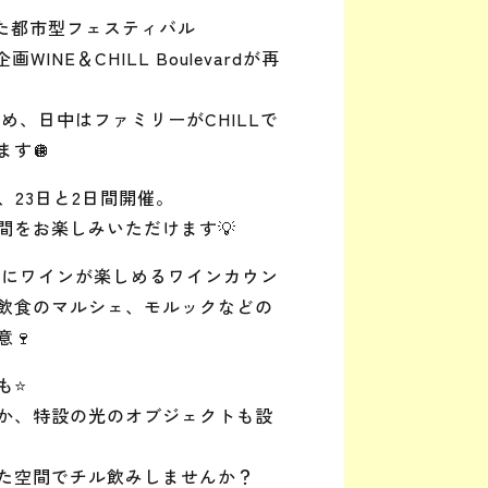
れた都市型フェスティバル
画WINE＆CHILL Boulevardが再
め、日中はファミリーがCHILLで
す🪩
、23日と2日間開催。
間をお楽しみいただけます💡
軽にワインが楽しめるワインカウン
飲食のマルシェ、モルックなどの
🍷
⭐️
か、特設の光のオブジェクトも設
た空間でチル飲みしませんか？