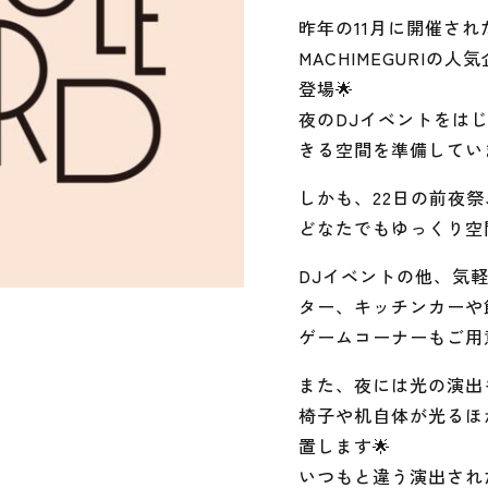
昨年の11月に開催さ
MACHIMEGURIの人気企
登場🌟
夜のDJイベントをはじ
きる空間を準備していま
しかも、22日の前夜祭
どなたでもゆっくり空
DJイベントの他、気
ター、キッチンカーや
ゲームコーナーもご用意
また、夜には光の演出も
椅子や机自体が光るほ
置します🌟
いつもと違う演出され