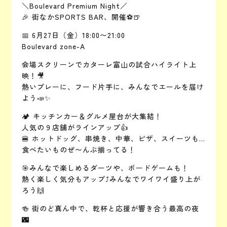
＼Boulevard Premium Night／
🎉 街なかSPORTS BAR、開催⚽🍺
📅 6月27日（金）18:00〜21:00
Boulevard zone-A
会場スクリーンでカターレ富山の試合ハイライト上
映！🎥
熱いプレーに、フード片手に、みんなでエールを届け
よう📣✨
🏕️ キッチンカー＆グルメ屋台が大集結！
人気の９店舗がラインアップ👍
🍔 ホットドッグ、串焼き、中華、ピザ、スイーツも…
食べたいものぜ〜んぶ揃ってる！
🎯みんなで楽しめるダーツや、ボードゲームも！
熱く楽しく気分もアップ⤴️みんなでワイワイ盛り上が
ろう🙌
🍻 街のど真ん中で、乾杯と応援が響き合う最高の夜
🌃