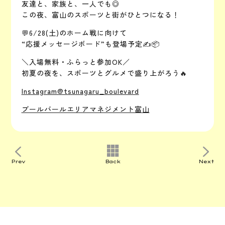
友達と、家族と、一人でも◎
この夜、富山のスポーツと街がひとつになる！
💬6/28(土)のホーム戦に向けて
“応援メッセージボード”も登場予定✍️📦
＼入場無料・ふらっと参加OK／
初夏の夜を、スポーツとグルメで盛り上がろう🔥
Instagram@tsunagaru_boulevard
ブールバールエリアマネジメント富山
Prev
Back
Next