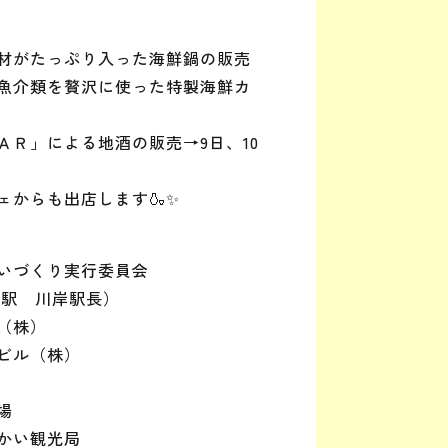
材がたっぷり入った海鮮鍋の販売
魚介類を贅沢に使った特製海鮮カ
ＡＲ」による地酒の販売→9日、10
ェからも出店します🍶✨
いづくり実行委員会
駅 川岸駅長）
（株）
ル（株）
場
かい観光局