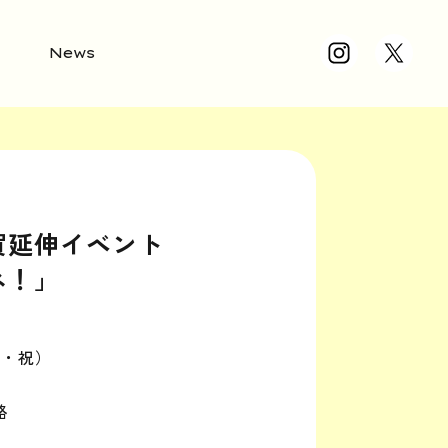
News
賀延伸イベント
ネ！」
日・祝）
路