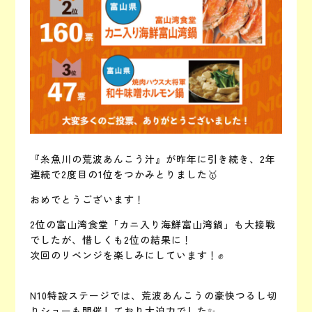
『糸魚川の荒波あんこう汁』が昨年に引き続き、2年
連続で2度目の1位をつかみとりました🥇
おめでとうございます！
2位の富山湾食堂「カニ入り海鮮富山湾鍋」も大接戦
でしたが、惜しくも2位の結果に！
次回のリベンジを楽しみにしています！✊
N10特設ステージでは、荒波あんこうの豪快つるし切
りショーも開催しており大迫力でした✨