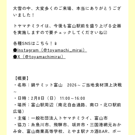
大雪の中、大変多くのご来場、本当にありがとうござ
いました！
トヤマチミライは、今後も富山駅前を盛り上げる企画
を実施しますので要チェックしてくださいね☑
各種SNSはこちら！📱
●Instagram（@toyamachi_mirai）
●X（@toyamachimirai）
【概要】
・名称：鍋サミット富山 2026～ご当地食材頂上決戦
～
・日時：2月8日（日） 11:00～16:00
・場所：富山駅周辺（南北自由通路、南口・北口駅前
広場）
・主催：一般社団法人トヤマチミライ、富山市
・協力：糸魚川市、飛騨市、坂井市・三国港網元おか
み会、富山商業高等学校、とやま駅ナカ酒BAR、ボー