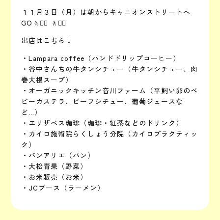
１１月３日（月）は朝からキャニオンストリートへ
GO🚶🚶‍♀️ 🚶🚶‍♀️
出店はこちら↓
・Lampara coffee（ハンドドリップコーヒー）
・谷中さんちの牛タンシチュー（牛タンシチュー、肉
巻大根スープ）
・オーガニックキッチン音川ファーム（平飼い卵のベ
ビーカステラ、ビーフシチュー、葡萄ジュースな
ど…）
・エリザベス珈琲（珈琲・紅茶などのドリンク）
・カイロ施術院らくしょう分院（カイロプラクティッ
ク）
・パンアリエ（パン）
・大松青果（野菜）
・お米販売（お米）
・JCブース（ラーメン）